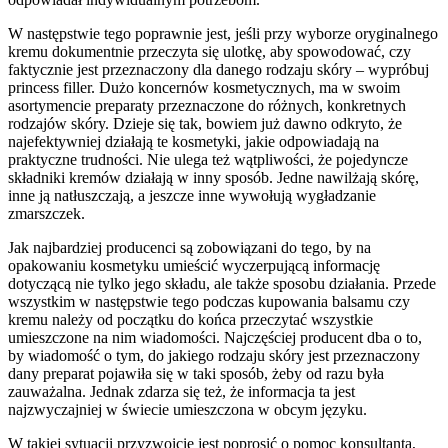
W następstwie tego poprawnie jest, jeśli przy wyborze oryginalnego
kremu dokumentnie przeczyta się ulotkę, aby spowodować, czy
faktycznie jest przeznaczony dla danego rodzaju skóry – wypróbuj
princess filler. Dużo koncernów kosmetycznych, ma w swoim
asortymencie preparaty przeznaczone do różnych, konkretnych
rodzajów skóry. Dzieje się tak, bowiem już dawno odkryto, że
najefektywniej działają te kosmetyki, jakie odpowiadają na
praktyczne trudności. Nie ulega też wątpliwości, że pojedyncze
składniki kremów działają w inny sposób. Jedne nawilżają skórę,
inne ją natłuszczają, a jeszcze inne wywołują wygładzanie
zmarszczek.
Jak najbardziej producenci są zobowiązani do tego, by na
opakowaniu kosmetyku umieścić wyczerpującą informację
dotyczącą nie tylko jego składu, ale także sposobu działania. Przede
wszystkim w następstwie tego podczas kupowania balsamu czy
kremu należy od początku do końca przeczytać wszystkie
umieszczone na nim wiadomości. Najczęściej producent dba o to,
by wiadomość o tym, do jakiego rodzaju skóry jest przeznaczony
dany preparat pojawiła się w taki sposób, żeby od razu była
zauważalna. Jednak zdarza się też, że informacja ta jest
najzwyczajniej w świecie umieszczona w obcym języku.
W takiej sytuacji przyzwoicie jest poprosić o pomoc konsultanta,