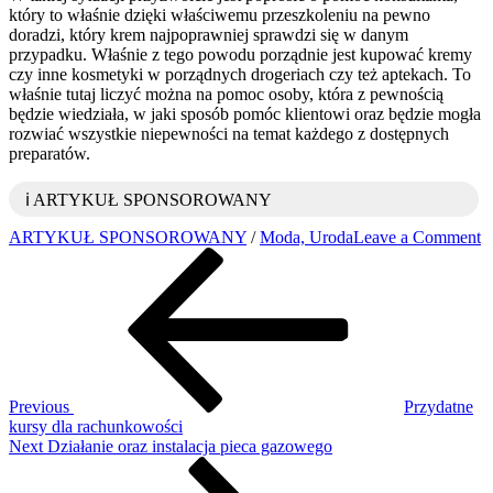
który to właśnie dzięki właściwemu przeszkoleniu na pewno
doradzi, który krem najpoprawniej sprawdzi się w danym
przypadku. Właśnie z tego powodu porządnie jest kupować kremy
czy inne kosmetyki w porządnych drogeriach czy też aptekach. To
właśnie tutaj liczyć można na pomoc osoby, która z pewnością
będzie wiedziała, w jaki sposób pomóc klientowi oraz będzie mogła
rozwiać wszystkie niepewności na temat każdego z dostępnych
preparatów.
ℹ️ ARTYKUŁ SPONSOROWANY
o
ARTYKUŁ SPONSOROWANY
/
Moda, Uroda
Leave a Comment
Nawigacja
Previous
P
Post
p
wpisu
u
p
d
p
t
s
Previous
Przydatne
kursy dla rachunkowości
Next
Next
Działanie oraz instalacja pieca gazowego
Post