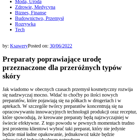
Moda, Uroda
Zdrowie, Medycyna
Biznes, Finanse
Budownictwo, Przemysł
Rozrywka
Tech
by:
Ksawery
Posted on:
30/06/2022
Preparaty poprawiające urodę
przeznaczone dla przeróżnych typów
skóry
Jak wiadomo w obecnych czasach przemysł kosmetyczny rozwija
się nadzwyczaj mocno. Widać to choćby po ilości nowych
preparatów, które pojawiają się na półkach w drogeriach i w
aptekach. W szczególe twórcy preparatów koncentrują się na
opracowywaniu innowacyjnych technologii produkcji oraz receptur,
które spowodują, że kreowane preparaty będą najzwyczajniej w
świecie efektywne. Z tego powodu w pewnych momentach trudno
jest prostemu klientowi wybrać taki preparat, który nie jedynie
będzie miał ładne opakowanie, jednakowoż także będzie
odpowiadał indywidualnym potrzebom.