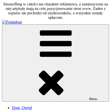
Strona/Blog w całości ma charakter reklamowy, a zamieszczone na
niej artykuły mają na celu pozycjonowanie stron www. Żaden z
wpisów nie pochodzi od użytkowników, a wszystkie zostały
opłacone.
Skip
to
Pomadour
Poradniki na co dzień
content
Menu
Dom, Ogród