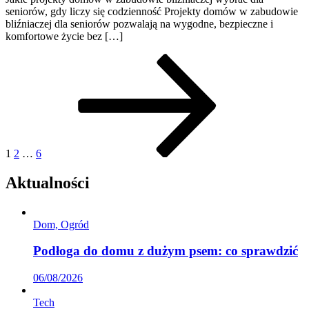
seniorów, gdy liczy się codzienność Projekty domów w zabudowie
bliźniaczej dla seniorów pozwalają na wygodne, bezpieczne i
komfortowe życie bez […]
Stronicowanie
Page
Page
Page
Next
page
wpisów
1
2
…
6
Aktualności
Dom, Ogród
Podłoga do domu z dużym psem: co sprawdzić
06/08/2026
Tech