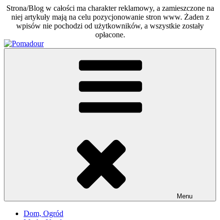
Strona/Blog w całości ma charakter reklamowy, a zamieszczone na
niej artykuły mają na celu pozycjonowanie stron www. Żaden z
wpisów nie pochodzi od użytkowników, a wszystkie zostały
opłacone.
Skip
to
Pomadour
Poradniki na co dzień
content
Menu
Dom, Ogród