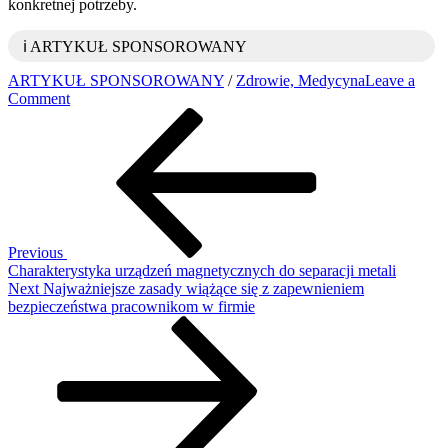
konkretnej potrzeby.
ℹ️ ARTYKUŁ SPONSOROWANY
ARTYKUŁ SPONSOROWANY
/
Zdrowie, Medycyna
Leave a
on
Comment
Nawigacja
Previous
Główne
Post
zastosowania
wpisu
wyrobów
gumowych
w
przemyśle
Previous
Charakterystyka urządzeń magnetycznych do separacji metali
Next
Next
Najważniejsze zasady wiążące się z zapewnieniem
Post
bezpieczeństwa pracownikom w firmie