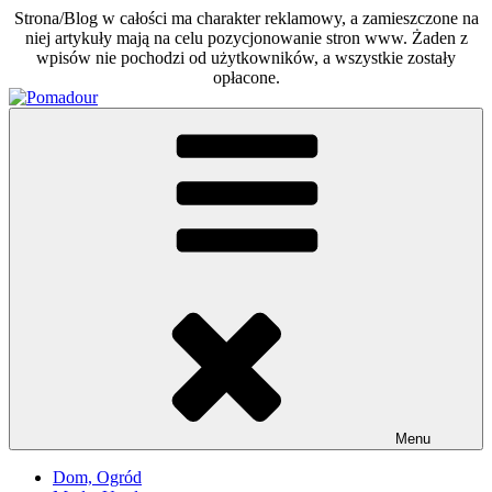
Strona/Blog w całości ma charakter reklamowy, a zamieszczone na
niej artykuły mają na celu pozycjonowanie stron www. Żaden z
wpisów nie pochodzi od użytkowników, a wszystkie zostały
opłacone.
Skip
to
Pomadour
Poradniki na co dzień
content
Menu
Dom, Ogród