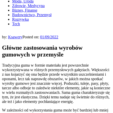
Moda, Uroda
Zdrowie, Medycyna
Biznes, Finanse
Budownictwo, Przemysł
Rozrywka
Tech
by:
Ksawery
Posted on:
01/09/2022
Główne zastosowania wyrobów
gumowych w przemyśle
Tradycyjna guma w formie materiału jest powszechnie
wykorzystywana w różnych przemysłowych gałęziach. Większości
z nas kojarzyć się ona będzie przede wszystkim uszczelnieniami i
oponami, lecz tak naprawdę obszarów, w jakich można spotkać
wyroby gumowe jest znacznie więcej. Poduszki, tuleje, pasy, płyty,
tarcze albo odboje to zaledwie niektóre elementy, jakie są konieczne
w wielu rozmaitych zastosowaniach. Sama guma charakteryzuje się
tym, że jest elastyczna. Dzięki temu nadaje się świetnie do różnych,
ale też i jako elementy pochłaniające energię.
W zależności od wykorzystania guma może być bardziej lub mniej