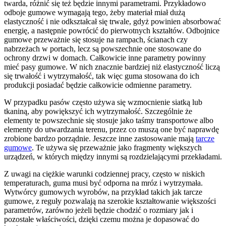
twarda, różnić się też będzie innymi parametrami. Przykładowo
odboje gumowe wymagają tego, żeby materiał miał dużą
elastyczność i nie odkształcał się trwale, gdyż powinien absorbować
energię, a następnie powrócić do pierwotnych kształtów. Odbojnice
gumowe przeważnie się stosuje na rampach, ścianach czy
nabrzeżach w portach, lecz są powszechnie one stosowane do
ochrony drzwi w domach. Całkowicie inne parametry powinny
mieć pasy gumowe. W nich znacznie bardziej niż elastyczność liczą
się trwałość i wytrzymałość, tak więc guma stosowana do ich
produkcji posiadać będzie całkowicie odmienne parametry.
W przypadku pasów często używa się wzmocnienie siatką lub
tkaniną, aby powiększyć ich wytrzymałość. Szczególnie że
elementy te powszechnie się stosuje jako taśmy transportowe albo
elementy do utwardzania terenu, przez co muszą one być naprawdę
zrobione bardzo porządnie. Jeszcze inne zastosowanie mają
tarcze
gumowe
. Te używa się przeważnie jako fragmenty większych
urządzeń, w których między innymi są rozdzielającymi przekładami.
Z uwagi na ciężkie warunki codziennej pracy, często w niskich
temperaturach, guma musi być odporna na mróz i wytrzymała.
Wytwórcy gumowych wyrobów, na przykład takich jak tarcze
gumowe, z reguły pozwalają na szerokie kształtowanie większości
parametrów, zarówno jeżeli będzie chodzić o rozmiary jak i
pozostałe właściwości, dzięki czemu można je dopasować do