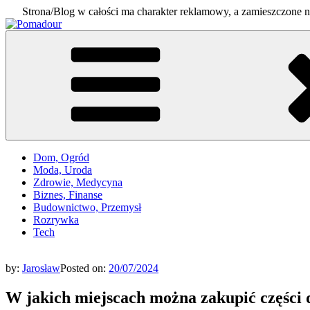
Strona/Blog w całości ma charakter reklamowy, a zamieszczone n
Skip
to
Pomadour
Poradniki na co dzień
content
Dom, Ogród
Moda, Uroda
Zdrowie, Medycyna
Biznes, Finanse
Budownictwo, Przemysł
Rozrywka
Tech
by:
Jarosław
Posted on:
20/07/2024
W jakich miejscach można zakupić części d