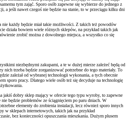
a samemu tym zająć. Sporo osób zapewne się wybierze do jednego z
 a jeśli nawet czegoś nie będzie na stanie, to w przeciągu kilku dni
a nie każdy będzie miał takie możliwości. Z takich też powodów
cie działa bowiem wiele różnych sklepów, na przykład takich jak
zamówienie zrobić można z dowolnego miejsca, a wszystko co się
ystkimi niezbędnymi zakupami, a te w dużej mierze zależeć będą od
rzy nich trzeba będzie zorganizować potrzebne do tego materiały. To
ędzie zależał od wybranej technologii wykonania, a tych obecnie
kiem sporo pracy. Dlatego wiele osób też się decyduje na technologię
 użytkowania.
ma jakiś dobry sklep mający w ofercie tego typu wyroby, to zapewne
ie nie będzie problemów ze ściągnięciem po paru dniach. W
trzebne elementy do zrobienia instalacji, lecz również sporo innych
y w sklepach internetowych, takich jak na przykład
zasie, bez konieczności opuszczania mieszkania. Dużym plusem