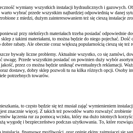
eczność wymiany wszystkich instalacji hydraulicznych i gazowych. Ob
 warto wybrać przede wszystkim najbardziej odpowiednią w danej sytua
ż zrobione z miedzi, dużym zainteresowaniem też się cieszą instalacje 
 ponieważ przy niektórych materiałach trzeba posiadać odpowiednie do
ny sklep z takimi materiałami, to można będzie do niego pojechać. Doś
re rabaty. Ale obecnie coraz większą popularnością cieszą się też ró
cze bywały liczne problemy. Aktualnie wszystko, co się zamówi, dow
cić uwagę. Przede wszystkim posiadać on powinien duży wybór asorty
jakość, przez co można będzie uniknąć ewentualnych reklamacji. Ważny
oraz dostawy, dobry sklep pozwoli tu na kilka różnych opcji. Osoby in
wiele potrzebnych towarów.
eszkania, to często będzie się też musiał zająć wymienieniem instala
 jest znacznie więcej. Z takich też powodów warto rozważyć zrobienie ta
temów łączenia rur za pomocą wcisku, który ma dużo istotnych korzyśc
użą wygodę i bezpieczeństwo podczas użytkowania. To, które rozwiązan
nstalacja, finansowe możliwości, oraz opinię ekipy zajmującej się sam