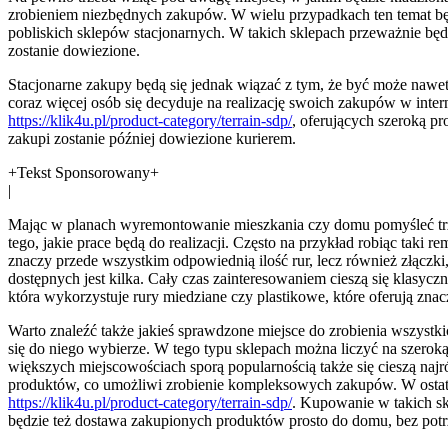
zrobieniem niezbędnych zakupów. W wielu przypadkach ten temat będz
pobliskich sklepów stacjonarnych. W takich sklepach przeważnie będzi
zostanie dowiezione.
Stacjonarne zakupy będą się jednak wiązać z tym, że być może nawet 
coraz więcej osób się decyduje na realizację swoich zakupów w inter
https://klik4u.pl/product-category/terrain-sdp/
, oferujących szeroką pr
zakupi zostanie później dowiezione kurierem.
+Tekst Sponsorowany+
|
Mając w planach wyremontowanie mieszkania czy domu pomyśleć trzeb
tego, jakie prace będą do realizacji. Często na przykład robiąc taki 
znaczy przede wszystkim odpowiednią ilość rur, lecz również złączki
dostępnych jest kilka. Cały czas zainteresowaniem cieszą się klasyczn
która wykorzystuje rury miedziane czy plastikowe, które oferują zn
Warto znaleźć także jakieś sprawdzone miejsce do zrobienia wszystki
się do niego wybierze. W tego typu sklepach można liczyć na szerok
większych miejscowościach sporą popularnością także się cieszą najr
produktów, co umożliwi zrobienie kompleksowych zakupów. W ostatni
https://klik4u.pl/product-category/terrain-sdp/
. Kupowanie w takich s
będzie też dostawa zakupionych produktów prosto do domu, bez potrz