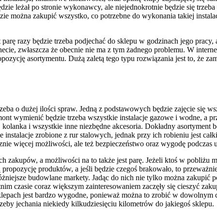
ie leżał po stronie wykonawcy, ale niejednokrotnie będzie się trzeb
e można zakupić wszystko, co potrzebne do wykonania takiej instalacji,
parę razy będzie trzeba podjechać do sklepu w godzinach jego pracy, 
necie, zwłaszcza że obecnie nie ma z tym żadnego problemu. W interne
opozycję asortymentu. Dużą zaletą tego typu rozwiązania jest to, że 
a o dużej ilości spraw. Jedną z podstawowych będzie zajęcie się wsz
remont wymienić będzie trzeba wszystkie instalacje gazowe i wodne, a p
, kolanka i wszystkie inne niezbędne akcesoria. Dokładny asortyment b
e instalacje zrobione z rur stalowych, jednak przy ich robieniu jest cał
acznie więcej możliwości, ale też bezpieczeństwo oraz wygodę podczas
ch zakupów, a możliwości na to także jest parę. Jeżeli ktoś w pobliżu 
ą propozycję produktów, a jeśli będzie czegoś brakowało, to przeważn
óżniejsze budowlane markety. Jadąc do nich nie tylko można zakupić po
m czasie coraz większym zainteresowaniem zaczęły się cieszyć zakup
klepach jest bardzo wygodne, ponieważ można to zrobić w dowolnym c
eby jechania niekiedy kilkudziesięciu kilometrów do jakiegoś sklepu.