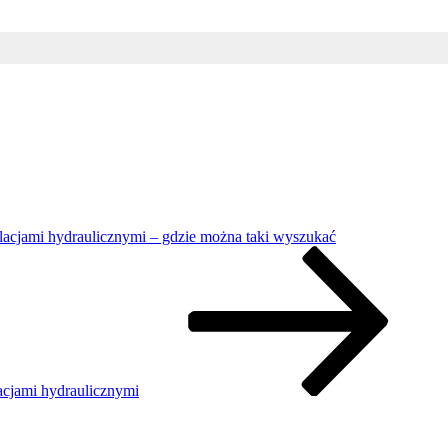
alacjami hydraulicznymi – gdzie można taki wyszukać
acjami hydraulicznymi