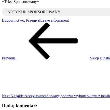
+Tekst Sponsorowany+
ℹ️ ARTYKUŁ SPONSOROWANY
on
Budownictwo, Przemysł
Leave a Comment
Nawigacja
Previous
W
Post
jakich
wpisu
miejscach
można
zakupić
części
do
instalacji
Previous
Sklep z inst
hydraulicznych
Next
Post
Next
Na jakie rzeczy zwracać uwagę podczas wyboru sklepu z instal
Dodaj komentarz