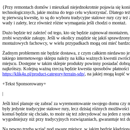
{Przy remontach domów i mieszkań niejednokrotnie pojawia się koni
technologicznych, jakie można do tego celu wykorzystać. Dlatego też
tę pierwszą kwestię, to są do wyboru tradycyjne stalowe rury czy te
wady i zalety, lecz również różne wymagania jeśli chodzi o montaż.
Dużo będzie też zależeć od tego, kto się będzie zajmował montażem,
zrobi wszystkie zakupy. Jeśli w okolicy znajdzie się jakiś sprawdzo
montażowych fachowcy, w wielu przypadkach mogą oni mieć bardzo dob
Żadnym problemem nie będzie dostawa, z czym całkiem niedawno jesz
takiego internetowego sklepu należy na kilka ważnych kwestii zwró
miejscu. Dostępne w takim sklepie produkty powinny posiadać dobrą 
najkrótszy. Kolejną ważną rzeczą będzie kwestia sposobów płatności 
https://klik4u.pl/product-category/terrain-sdp/
, na jakiej mogą kupić 
+Tekst Sponsorowany+
|
Jeśli ktoś planuje się zabrać za wyremontowanie swojego domu czy mi
były jedynie tradycyjne stalowe rury, lecz dzisiaj różnych możliwości
komuś będzie się chciało, to może się też zdecydować na jeden z sys
wygodniejszy niż przy tradycyjnych rozwiązaniach, gwarantuje też d
Na pewno trzeba wziąć pod uwagę miejsce, w jakim będzie kładziona i