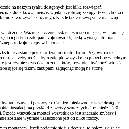
ecnie na naszym rynku dostępnych jest kilka rozwiązań
cji, a dodatkowo miejsce, w jakim zrobi się zakupy. Jeżeli chodzi o
zrobione z tworzywa sztucznego. Każde takie rozwiązanie ma swoje
świadczenie. Ważne znaczenie będzie też miało miejsce, w jakim się
ć często tego typu zakupami zajmować się będą wynajęci do prac
żnego rodzaju sklepy w internecie.
iezione zostanie przez kuriera prosto do domu. Przy wyborze
mentu, tak żeby można było zakupić wszystko co potrzebne w jednym
 jest również czas dostarczenia, który powinien być możliwie jak
teresujące się takimi zakupami zaglądnąć mogą na stronę
cji hydraulicznych i gazowych. Całkiem niedawno jeszcze dostępne
kiej instalacji na przykład z tworzy sztucznych albo miedzi. Jeśli
i. Przede wszystkim montaż wszystkiego jest znacznie szybszy i
ie zostanie wybrane uzależnione jest od kilku rzeczy.
ym montażem. Jeżeli podejmie się już decyzję, to należy się zająć