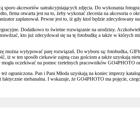
oro akcesoriów uatrakcyjniających zdjęcia. Do wykonania fotografii
dto, firma otwarta jest na to, żeby wykonać zlecenia na akcesoria o ok
nizator zaplanował. Pewne jest to, iż gdy ktoś będzie zdecydowany na 
tegracyjne. Dodatkowo to świetne rozwiązanie na urodziny. Aczkolwiek
awdzać, kto już zdecydował się na tę fotobudkę a także w których mia
rezę można wytypować parę rozwiązań. Do wyboru są: fotobudka, GIF
ć, iż w ten sposób ciekawie zajmą czas gościom a także uzyskają nie
ędzie mogła oczekiwać na pomoc rzetelnych pracowników GO4PHOTO ora
ie też ograniczona. Pan i Pani Młoda uzyskają na koniec imprezy katalo
jest faktycznie niebanalna. I wskazuje, że GO4PHOTO ma pojęcie, czeg