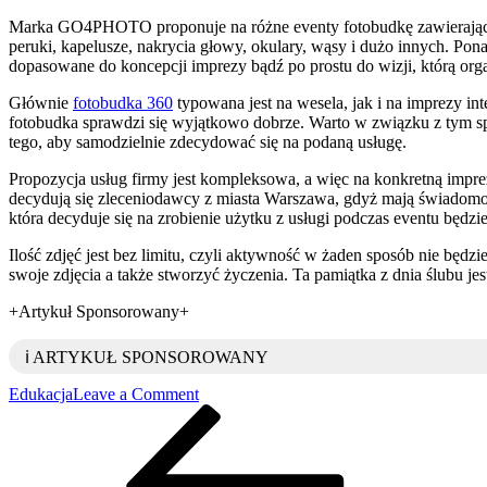
Marka GO4PHOTO proponuje na różne eventy fotobudkę zawierającą sp
peruki, kapelusze, nakrycia głowy, okulary, wąsy i dużo innych. Pona
dopasowane do koncepcji imprezy bądź po prostu do wizji, którą orga
Głównie
fotobudka 360
typowana jest na wesela, jak i na imprezy in
fotobudka sprawdzi się wyjątkowo dobrze. Warto w związku z tym spr
tego, aby samodzielnie zdecydować się na podaną usługę.
Propozycja usług firmy jest kompleksowa, a więc na konkretną imp
decydują się zleceniodawcy z miasta Warszawa, gdyż mają świadomoś
która decyduje się na zrobienie użytku z usługi podczas eventu b
Ilość zdjęć jest bez limitu, czyli aktywność w żaden sposób nie będz
swoje zdjęcia a także stworzyć życzenia. Ta pamiątka z dnia ślubu 
+Artykuł Sponsorowany+
ℹ️ ARTYKUŁ SPONSOROWANY
on
Edukacja
Leave a Comment
Nawigacja
Previous
Fotobudka,
Post
jaka
wpisu
będzie
elementem