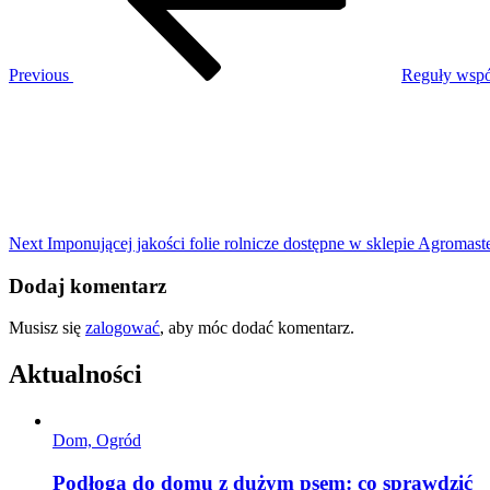
centralnym
niejednej
imprezy
Previous
Reguły wspó
Next
Post
Next
Imponującej jakości folie rolnicze dostępne w sklepie Agromast
Dodaj komentarz
Musisz się
zalogować
, aby móc dodać komentarz.
Aktualności
Dom, Ogród
Podłoga do domu z dużym psem: co sprawdzić