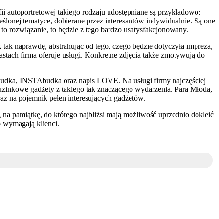
 autoportretowej takiego rodzaju udostępniane są przykładowo:
reślonej tematyce, dobierane przez interesantów indywidualnie. Są one
to rozwiązanie, to będzie z tego bardzo usatysfakcjonowany.
 tak naprawdę, abstrahując od tego, czego będzie dotyczyła impreza,
stach firma oferuje usługi. Konkretne zdjęcia także zmotywują do
budka, INSTAbudka oraz napis LOVE. Na usługi firmy najczęściej
tuzinkowe gadżety z takiego tak znaczącego wydarzenia. Para Młoda,
z na pojemnik pełen interesujących gadżetów.
g na pamiątkę, do którego najbliżsi mają możliwość uprzednio dokleić
o wymagają klienci.