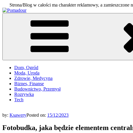
Strona/Blog w całości ma charakter reklamowy, a zamieszczone n
Skip
to
Pomadour
Poradniki na co dzień
content
Dom, Ogród
Moda, Uroda
Zdrowie, Medycyna
Biznes, Finanse
Budownictwo, Przemysł
Rozrywka
Tech
by:
Ksawery
Posted on:
15/12/2023
Fotobudka, jaka będzie elementem centra