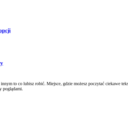
opcji
cy
innym to co lubisz robić. Miejsce, gdzie możesz poczytać ciekawe tekst
ny poglądami.