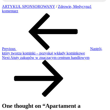
ARTYKUŁ SPONSOROWANY
/
Zdrowie, Medycyna
1
do
komentarz
Nawigacja
Previous
Apartament
Post
a
wpisu
wykwintne
mieszkanie
–
jakie
są
różnice?
Previous
Nastrój,
który tworzą kominki – pozyskaj wkłady kominkowe
Next
Next
Atuty zakupów w znaczącym centrum handlowym
Post
One thought on “
Apartament a