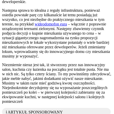
deweloperskie.
Następna sprawa to idealna z reguły infrastruktura, ponieważ
osiedla powstałe parę czy kilkanaście lat temu posiadają już
wszystko, co jest niezbędne do praktycznego mieszkania w tym
terenie, na przykład
wideodomofon eura
– włącznie z poprawnie
urządzonymi terenami zielonymi. Następny zbawienny czynnik
podjęcia decyzji o kupnie mieszkania używanego to cena – w
sytuacji gigantycznego nagromadzenia na rynku propozycji
mieszkaniowych te lokale wykorzystane potaniały o wiele bardziej
niż mieszkania oferowane przez deweloperów. Jeżeli zmieniamy
lokum, wprowadzamy się do innowacyjnego domu czy mieszkania
musimy je wyposażyć.
Niezmiernie nieraz jest tak, iż stworzony przez nas innowacyjny
salon, kuchnia czy łazienka na początku jest totalnie pusta. Nie ma
w nich nic. Są tylko cztery ściany. To my powinniśmy zdecydować,
jakie meble nabyć, jakimi dodatkami ożywić nasze mieszkanie.
Musimy w takim razie mieć godziwą kwotę oszczędności.
Niejednokrotnie decydujemy się na wyposażanie poszczególnych
pomieszczeń po kolei – w pierwszej kolejności zabieramy się za
ekwipowanie kuchni, w następnej kolejności salonu i kolejnych
pomieszczeń
ℹ️ ARTYKUŁ SPONSOROWANY