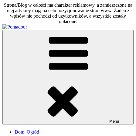
Strona/Blog w całości ma charakter reklamowy, a zamieszczone na
niej artykuły mają na celu pozycjonowanie stron www. Żaden z
wpisów nie pochodzi od użytkowników, a wszystkie zostały
opłacone.
Skip
to
Pomadour
Poradniki na co dzień
content
Menu
Dom, Ogród