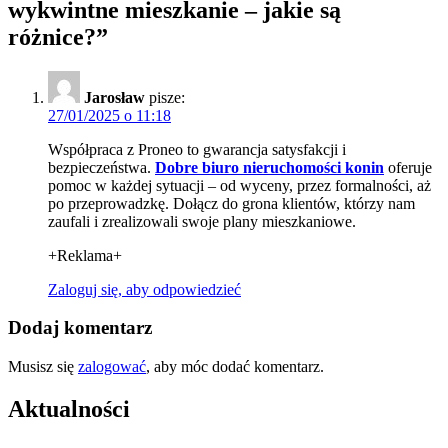
wykwintne mieszkanie – jakie są
różnice?
”
Jarosław
pisze:
27/01/2025 o 11:18
Współpraca z Proneo to gwarancja satysfakcji i
bezpieczeństwa.
Dobre biuro nieruchomości konin
oferuje
pomoc w każdej sytuacji – od wyceny, przez formalności, aż
po przeprowadzkę. Dołącz do grona klientów, którzy nam
zaufali i zrealizowali swoje plany mieszkaniowe.
+Reklama+
Zaloguj się, aby odpowiedzieć
Dodaj komentarz
Musisz się
zalogować
, aby móc dodać komentarz.
Aktualności