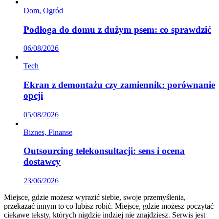
Dom, Ogród
Podłoga do domu z dużym psem: co sprawdzić
06/08/2026
Tech
Ekran z demontażu czy zamiennik: porównanie
opcji
05/08/2026
Biznes, Finanse
Outsourcing telekonsultacji: sens i ocena
dostawcy
23/06/2026
Miejsce, gdzie możesz wyrazić siebie, swoje przemyślenia,
przekazać innym to co lubisz robić. Miejsce, gdzie możesz poczytać
ciekawe teksty, których nigdzie indziej nie znajdziesz. Serwis jest