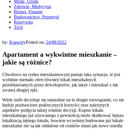
Moda, Uroda
Zdrowie, Medycyna
Biznes, Finanse
Budownictwo, Przemysł
Rozrywka
Tech
by:
Ksawery
Posted on:
24/08/2022
Apartament a wykwintne mieszkanie –
jakie są różnice?
Chwilowo na rynku mieszkaniowym panuje taka sytuacja, iż jest
wybitnie niemało ofert również lokali mieszkalnych
przedstawianych przez deweloperów, jak także i mieszkań z tak
zwanej drugiej ręki.
Wiele osób decyduje się naturalnie na to drugie rozwiązanie, co nie
będzie pozbawione praktycznych korzyści oraz należytych
aspektów podjęcia takiej właśnie decyzji. Kupno lokalu
mieszkalnego już używanego z pewnością może skutkować lepsza
lokalizacją takiego lokalu, bowiem wcześniej budowane już lokale
mieszkalne nie są tak oddalone od centrów miast jak nowe osiedla