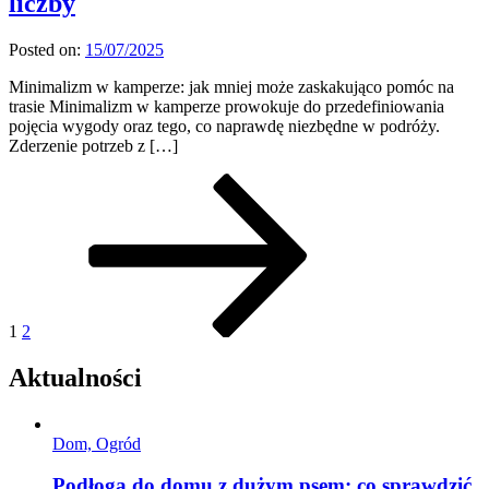
liczby
Posted on:
15/07/2025
Minimalizm w kamperze: jak mniej może zaskakująco pomóc na
trasie Minimalizm w kamperze prowokuje do przedefiniowania
pojęcia wygody oraz tego, co naprawdę niezbędne w podróży.
Zderzenie potrzeb z […]
Stronicowanie
Page
Page
Next
page
wpisów
1
2
Aktualności
Dom, Ogród
Podłoga do domu z dużym psem: co sprawdzić